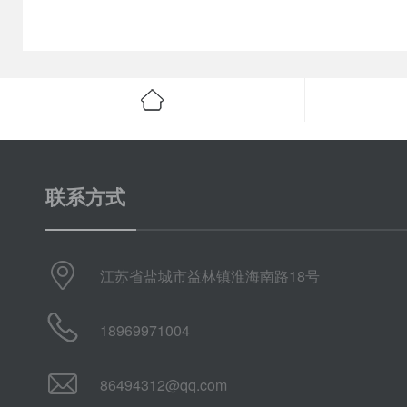
联系方式
江苏省盐城市益林镇淮海南路18号
18969971004
86494312@qq.com